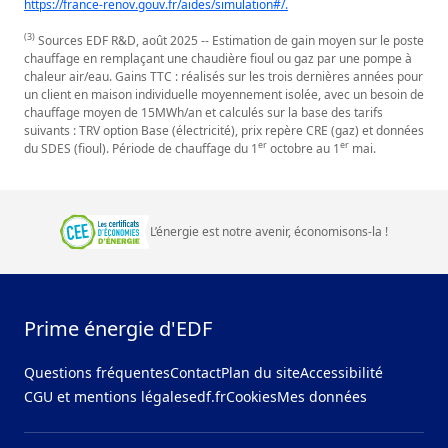
https://france-renov.gouv.fr/aides/simulation#/.
(3)
Sources EDF R&D, août 2025 -- Estimation de gain moyen sur le poste
chauffage en remplaçant une chaudière fioul ou gaz par une pompe à
chaleur air/eau. Gains TTC : réalisés sur les trois dernières années pour
un client en maison individuelle moyennement isolée, avec un besoin de
chauffage moyen de 15MWh/an et calculés sur la base des tarifs
suivants : TRV option Base (électricité), prix repère CRE (gaz) et données
er
er
du SDES (fioul). Période de chauffage du 1
octobre au 1
mai.
L’énergie est notre avenir, économisons‑la
!
Prime énergie d'EDF
Questions fréquentes
Contact
Plan du site
Accessibilité
CGU et mentions légales
edf.fr
Cookies
Mes données